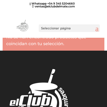
Whatsapp +54 9 345 5204660
ventas@elclubdelmate.com
Inicio
/
SETS MATEROS
/ Futbol
Futbol
Seleccionar página
No se han encontrado productos que
coincidan con tu selección.